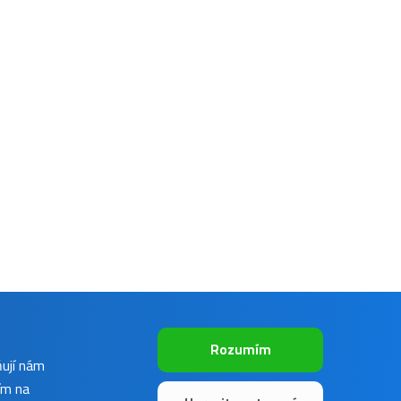
Rozumím
ňují nám
ím na