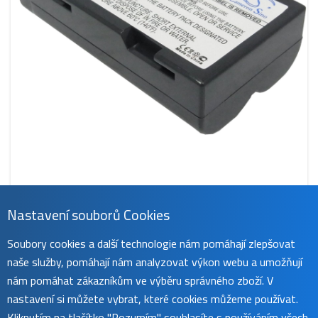
Nastavení souborů Cookies
CS-ETH30BL
Soubory cookies a další technologie nám pomáhají zlepšovat
519 Kč
naše služby, pomáhají nám analyzovat výkon webu a umožňují
obvykle do 45 dnů
koupit
nám pomáhat zákazníkům ve výběru správného zboží. V
nastavení si můžete vybrat, které cookies můžeme používat.
Kliknutím na tlačítko "Rozumím" souhlasíte s používáním všech