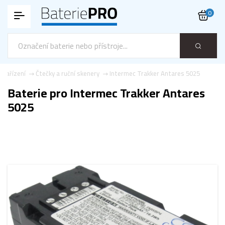
0
 zařízení
Čtečky a ruční skenery
Intermec Trakker Antares 5025
Baterie pro Intermec Trakker Antares
5025