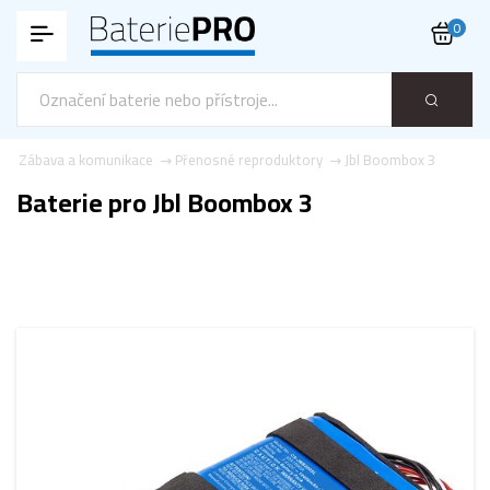
0
Zábava a komunikace
Přenosné reproduktory
Jbl Boombox 3
Baterie pro Jbl Boombox 3