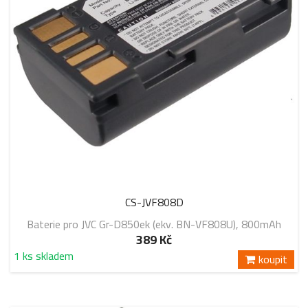
CS-JVF808D
Baterie pro JVC Gr-D850ek (ekv. BN-VF808U), 800mAh
389 Kč
1 ks skladem
koupit