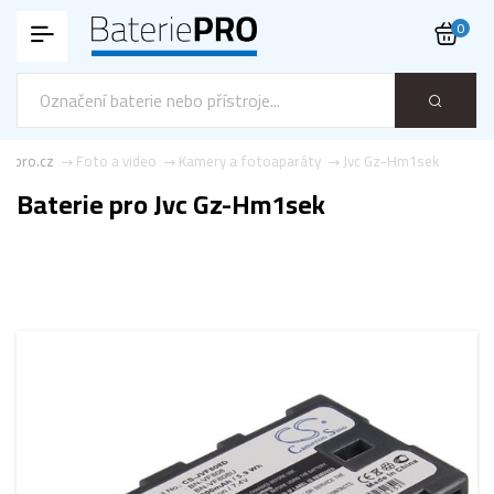
0
ie-pro.cz
Foto a video
Kamery a fotoaparáty
Jvc Gz-Hm1sek
Baterie pro Jvc Gz-Hm1sek