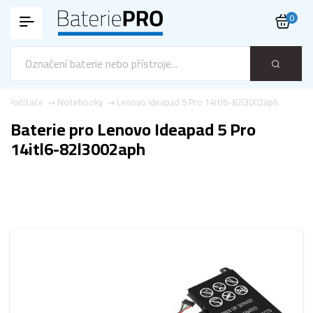
0
Počítače
Notebooky
Lenovo Ideapad 5 Pro 14itl6-82l3002aph
Baterie pro Lenovo Ideapad 5 Pro
14itl6-82l3002aph