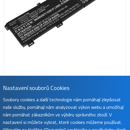
Nastavení souborů Cookies
CS-LVL517NB
Soubory cookies a další technologie nám pomáhají zlepšovat
1 059 Kč
naše služby, pomáhají nám analyzovat výkon webu a umožňují
obvykle do 45 dnů
koupit
nám pomáhat zákazníkům ve výběru správného zboží. V
nastavení si můžete vybrat, které cookies můžeme používat.
Kliknutím na tlačítko "Rozumím" souhlasíte s používáním všech