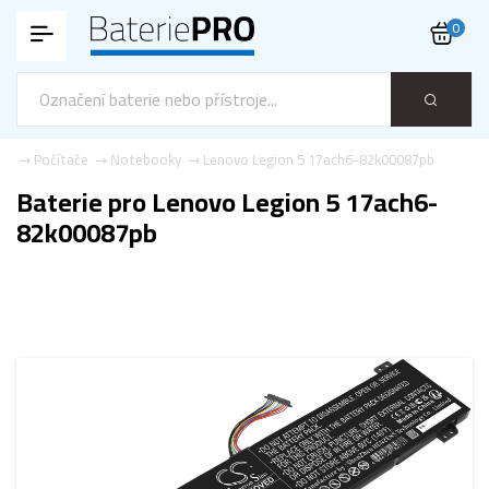
0
cz
Počítače
Notebooky
Lenovo Legion 5 17ach6-82k00087pb
Baterie pro Lenovo Legion 5 17ach6-
82k00087pb