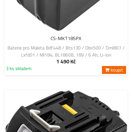
CS-MKT185PX
Baterie pro Makita Bdf448 / Bts130 / Dbn500 / Dml807 /
Lxfd01 / Ml184, BL1860B, 18V / 6 Ah, Li-Ion
1 490 Kč
3 ks skladem
koupit