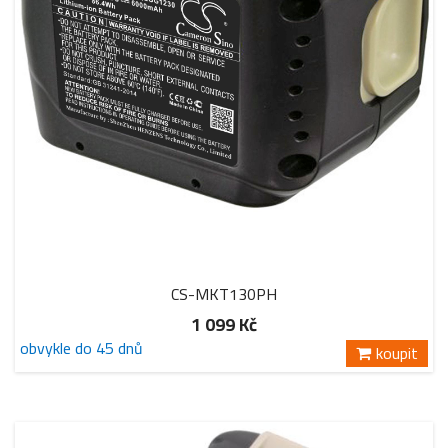
CS-MKT130PH
1 099 Kč
obvykle do 45 dnů
koupit