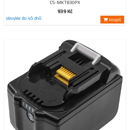
CS-MKT830PX
939 Kč
obvykle do 45 dnů
koupit