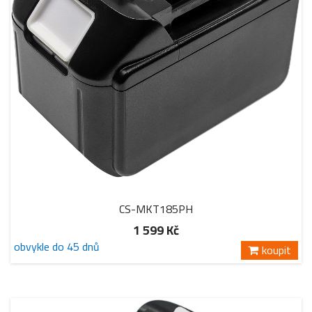
CS-MKT185PH
1 599 Kč
obvykle do 45 dnů
koupit