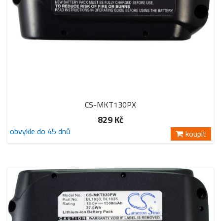
CS-MKT130PX
829 Kč
obvykle do 45 dnů
koupit