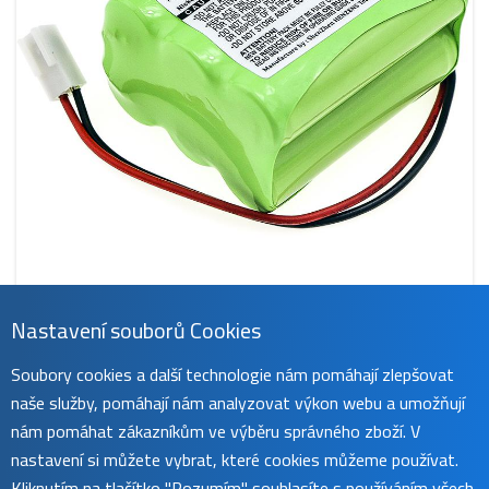
Nastavení souborů Cookies
CS-MPG800BT
Soubory cookies a další technologie nám pomáhají zlepšovat
459 Kč
naše služby, pomáhají nám analyzovat výkon webu a umožňují
obvykle do 45 dnů
koupit
nám pomáhat zákazníkům ve výběru správného zboží. V
nastavení si můžete vybrat, které cookies můžeme používat.
Kliknutím na tlačítko "Rozumím" souhlasíte s používáním všech