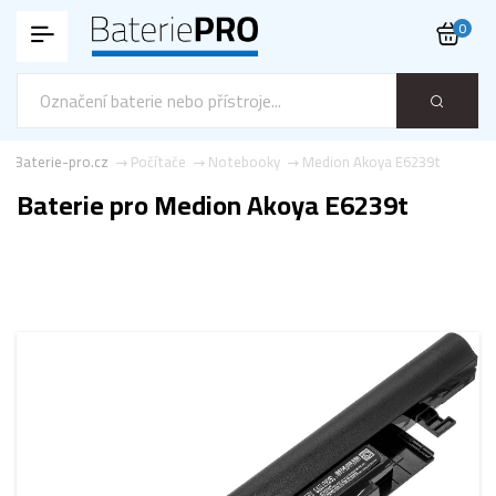
0
Baterie-pro.cz
Počítače
Notebooky
Medion Akoya E6239t
Baterie pro Medion Akoya E6239t