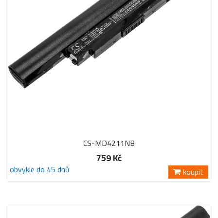
CS-MD4211NB
759 Kč
obvykle do 45 dnů
koupit