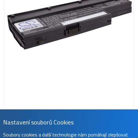
Nastavení souborů Cookies
CS-MD9532NB
Soubory cookies a další technologie nám pomáhají zlepšovat
1 539 Kč