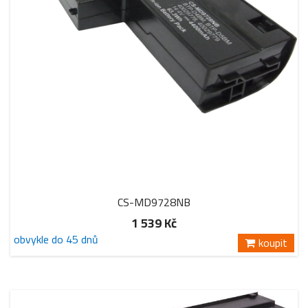
CS-MD9728NB
1 539 Kč
obvykle do 45 dnů
koupit