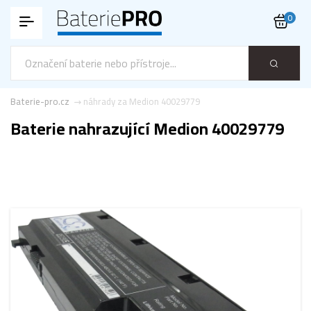
0
Baterie-pro.cz
náhrady za Medion 40029779
Baterie nahrazující Medion 40029779