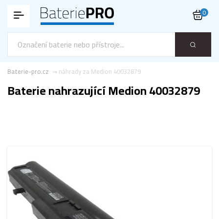
0
Baterie-pro.cz
náhrady za Medion 40032879
Baterie nahrazující Medion 40032879