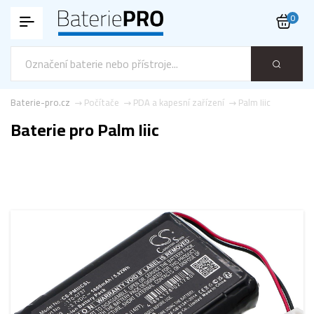
0
Baterie-pro.cz
Počítače
PDA a kapesní zařízení
Palm Iiic
Baterie pro Palm Iiic