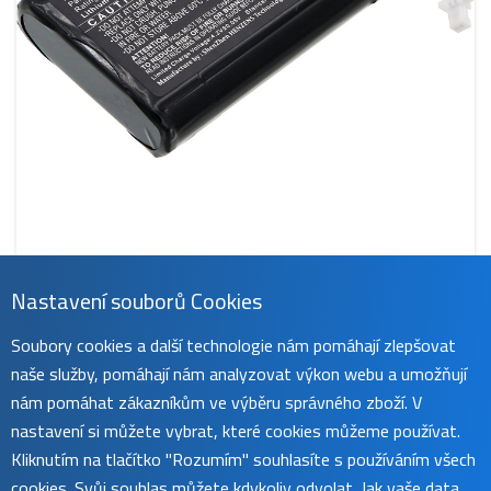
Nastavení souborů Cookies
CS-PMIIICSL
Soubory cookies a další technologie nám pomáhají zlepšovat
319 Kč
naše služby, pomáhají nám analyzovat výkon webu a umožňují
obvykle do 45 dnů
koupit
nám pomáhat zákazníkům ve výběru správného zboží. V
nastavení si můžete vybrat, které cookies můžeme používat.
Kliknutím na tlačítko "Rozumím" souhlasíte s používáním všech
cookies. Svůj souhlas můžete kdykoliv odvolat. Jak vaše data