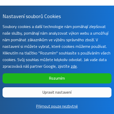
Nastavení souborů Cookies
Soubory cookies a další technologie nám pomáhají zlepšovat
naše služby, pomáhají nám analyzovat výkon webu a umožňují
nám pomáhat zákazníkům ve výběru správného zboží. V
nastavení si můžete vybrat, které cookies můžeme používat.
Kliknutím na tlačítko "Rozumím" souhlasíte s používáním všech
cookies. Svůj souhlas můžete kdykoliv odvolat. Jak vaše data
zpracovává náš partner Google, zjistíte
zde
.
Rozumím
Upravit nastavení
Copyright ©
Sunnysoft
2016 - 2026 | Template by
Colorlib
Přijmout pouze nezbytné