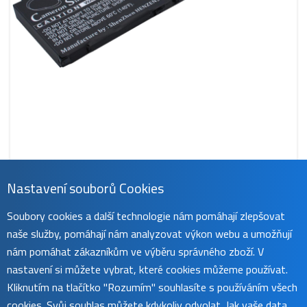
Nastavení souborů Cookies
CS-SNP701NB
Soubory cookies a další technologie nám pomáhají zlepšovat
1 479 Kč
naše služby, pomáhají nám analyzovat výkon webu a umožňují
obvykle do 45 dnů
koupit
nám pomáhat zákazníkům ve výběru správného zboží. V
nastavení si můžete vybrat, které cookies můžeme používat.
Kliknutím na tlačítko "Rozumím" souhlasíte s používáním všech
cookies. Svůj souhlas můžete kdykoliv odvolat. Jak vaše data