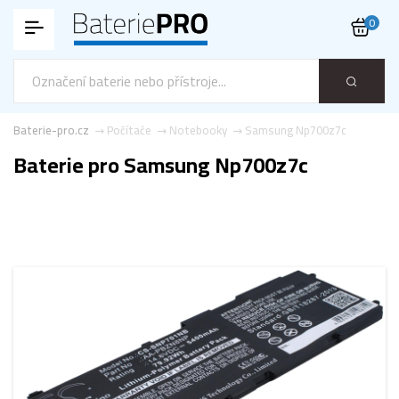
0
Baterie-pro.cz
Počítače
Notebooky
Samsung Np700z7c
Baterie pro Samsung Np700z7c