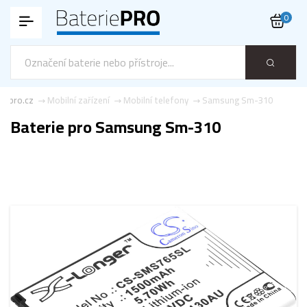
0
ie-pro.cz
Mobilní zařízení
Mobilní telefony
Samsung Sm-310
Baterie pro Samsung Sm-310