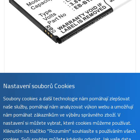
Nastavení souborů Cookies
CS-SMS765SL
Soubory cookies a další technologie nám pomáhají zlepšovat
319 Kč
naše služby, pomáhají nám analyzovat výkon webu a umožňují
obvykle do 45 dnů
koupit
nám pomáhat zákazníkům ve výběru správného zboží. V
nastavení si můžete vybrat, které cookies můžeme používat.
Kliknutím na tlačítko "Rozumím" souhlasíte s používáním všech
cookies. Svůj souhlas můžete kdykoliv odvolat. Jak vaše data