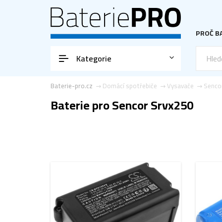
PROČ BA
Kategorie
Baterie-pro.cz
Domácí spotřebiče
Vysavače
Senco
Baterie pro Sencor Srvx250