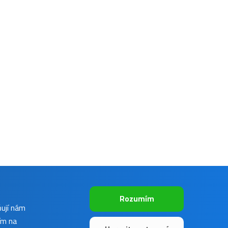
Rozumím
ňují nám
ím na