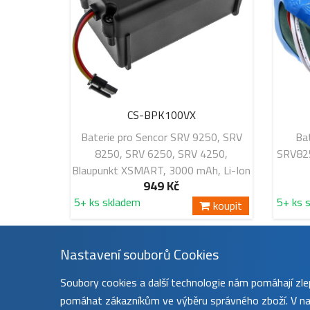
CS-BPK100VX
Baterie pro Sencor SRV 9250, SRV
Ba
8250, SRV 6250, SRV 4250,
SRV82
Blaupunkt XSMART, 3000 mAh, Li-Ion
949 Kč
5+ ks skladem
5+ ks 
koupit
Nastavení souborů Cookies
Soubory cookies a další technologie nám pomáhají z
pomáhat zákazníkům ve výběru správného zboží. V nas