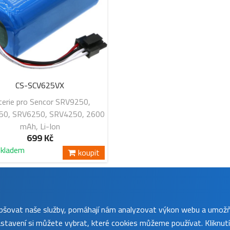
CS-SCV625VX
terie pro Sencor SRV9250,
50, SRV6250, SRV4250, 2600
mAh, Li-Ion
699 Kč
skladem
koupit
lepšovat naše služby, pomáhají nám analyzovat výkon webu a umož
tavení si můžete vybrat, které cookies můžeme používat. Kliknut