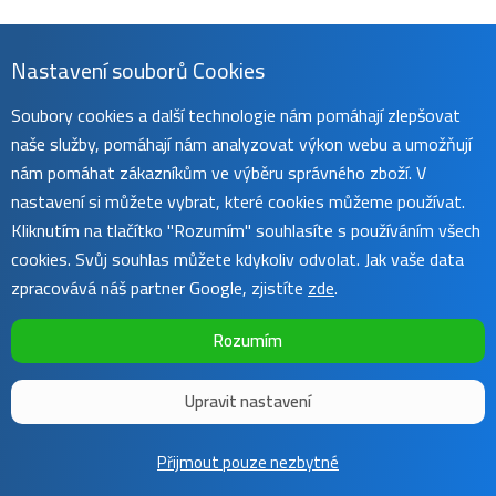
Nastavení souborů Cookies
Soubory cookies a další technologie nám pomáhají zlepšovat
naše služby, pomáhají nám analyzovat výkon webu a umožňují
nám pomáhat zákazníkům ve výběru správného zboží. V
nastavení si můžete vybrat, které cookies můžeme používat.
Kliknutím na tlačítko "Rozumím" souhlasíte s používáním všech
cookies. Svůj souhlas můžete kdykoliv odvolat. Jak vaše data
zpracovává náš partner Google, zjistíte
zde
.
Rozumím
Upravit nastavení
Copyright ©
Sunnysoft
2016 - 2026 | Template by
Colorlib
Přijmout pouze nezbytné