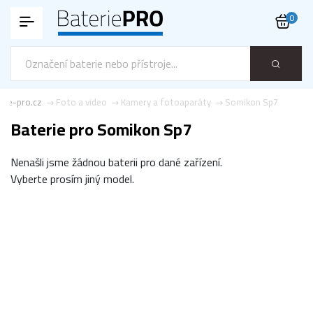
0
rie-pro.cz
Foto a video
Kamery a fotoaparáty
Somikon Sp7
Baterie pro Somikon Sp7
Nenašli jsme žádnou baterii pro dané zařízení.
Vyberte prosím jiný model.