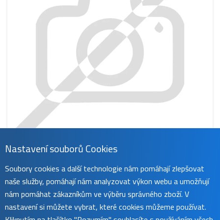
Nastavení souborů Cookies
CS-SNH527SL
Soubory cookies a další technologie nám pomáhají zlepšovat
419 Kč
naše služby, pomáhají nám analyzovat výkon webu a umožňují
obvykle do 45 dnů
koupit
nám pomáhat zákazníkům ve výběru správného zboží. V
nastavení si můžete vybrat, které cookies můžeme používat.
Kliknutím na tlačítko "Rozumím" souhlasíte s používáním všech