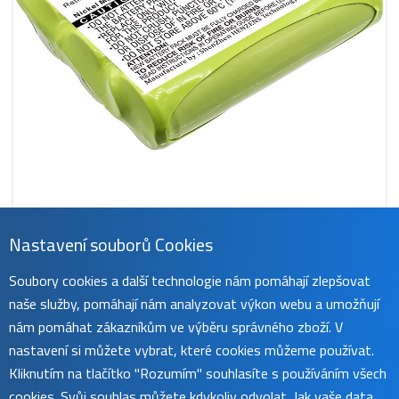
Nastavení souborů Cookies
CS-P501CL
Soubory cookies a další technologie nám pomáhají zlepšovat
359 Kč
naše služby, pomáhají nám analyzovat výkon webu a umožňují
obvykle do 45 dnů
koupit
nám pomáhat zákazníkům ve výběru správného zboží. V
nastavení si můžete vybrat, které cookies můžeme používat.
Kliknutím na tlačítko "Rozumím" souhlasíte s používáním všech
cookies. Svůj souhlas můžete kdykoliv odvolat. Jak vaše data