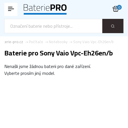
0
Baterie-pro.cz
Počítače
Notebooky
Sony Vaio Vpc-Eh26en/b
Baterie pro Sony Vaio Vpc-Eh26en/b
Nenašli jsme žádnou baterii pro dané zařízení.
Vyberte prosím jiný model.