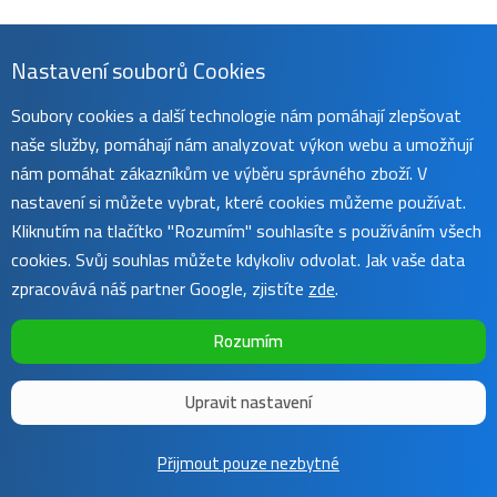
Nastavení souborů Cookies
Soubory cookies a další technologie nám pomáhají zlepšovat
naše služby, pomáhají nám analyzovat výkon webu a umožňují
nám pomáhat zákazníkům ve výběru správného zboží. V
nastavení si můžete vybrat, které cookies můžeme používat.
Kliknutím na tlačítko "Rozumím" souhlasíte s používáním všech
cookies. Svůj souhlas můžete kdykoliv odvolat. Jak vaše data
zpracovává náš partner Google, zjistíte
zde
.
Rozumím
Upravit nastavení
Copyright ©
Sunnysoft
2016 - 2026 | Template by
Colorlib
Přijmout pouze nezbytné