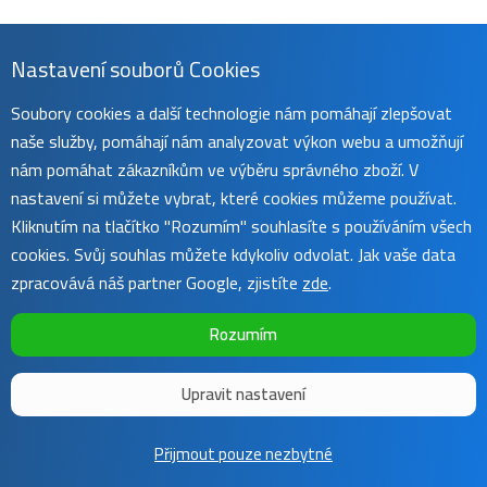
Nastavení souborů Cookies
Soubory cookies a další technologie nám pomáhají zlepšovat
naše služby, pomáhají nám analyzovat výkon webu a umožňují
nám pomáhat zákazníkům ve výběru správného zboží. V
nastavení si můžete vybrat, které cookies můžeme používat.
Kliknutím na tlačítko "Rozumím" souhlasíte s používáním všech
cookies. Svůj souhlas můžete kdykoliv odvolat. Jak vaše data
zpracovává náš partner Google, zjistíte
zde
.
Rozumím
Upravit nastavení
Copyright ©
Sunnysoft
2016 - 2026 | Template by
Colorlib
Přijmout pouze nezbytné