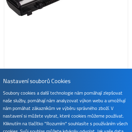
Nastavení souborů Cookies
CS-TOR730NB
Soubory cookies a další technologie nám pomáhají zlepšovat
709 Kč
naše služby, pomáhají nám analyzovat výkon webu a umožňují
obvykle do 45 dnů
koupit
nám pomáhat zákazníkům ve výběru správného zboží. V
nastavení si můžete vybrat, které cookies můžeme používat.
Kliknutím na tlačítko "Rozumím" souhlasíte s používáním všech
cookies. Svůj souhlas můžete kdykoliv odvolat. Jak vaše data