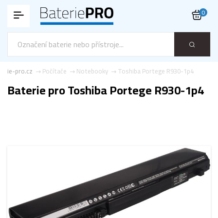
0
terie-pro.cz
Počítače
Notebooky
Toshiba Portege R930-1p4
Baterie pro Toshiba Portege R930-1p4