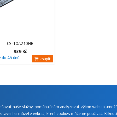
CS-TOA210HB
939 Kč
e do 45 dnů
koupit
lepšovat naše služby, pomáhají nám analyzovat výkon webu a umož
tavení si můžete vybrat, které cookies můžeme používat. Kliknut