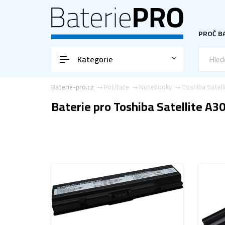
PROČ BA
Kategorie
Baterie-pro.cz
Počítače
Notebooky
Toshiba Satell
Baterie pro Toshiba Satellite A30