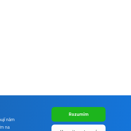
Rozumím
ňují nám
ím na