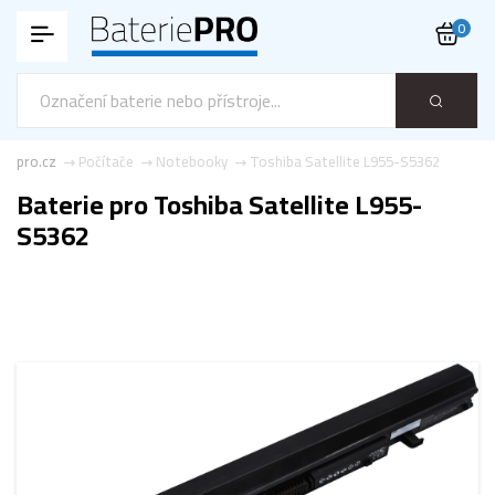
0
ie-pro.cz
Počítače
Notebooky
Toshiba Satellite L955-S5362
Baterie pro Toshiba Satellite L955-
S5362