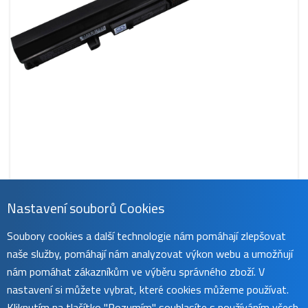
Nastavení souborů Cookies
CS-TOL900NB
Soubory cookies a další technologie nám pomáhají zlepšovat
669 Kč
naše služby, pomáhají nám analyzovat výkon webu a umožňují
obvykle do 45 dnů
koupit
nám pomáhat zákazníkům ve výběru správného zboží. V
nastavení si můžete vybrat, které cookies můžeme používat.
Kliknutím na tlačítko "Rozumím" souhlasíte s používáním všech