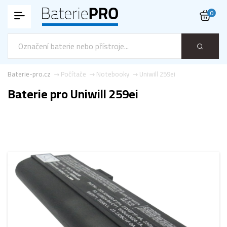
0
Baterie-pro.cz
Počítače
Notebooky
Uniwill 259ei
Baterie pro Uniwill 259ei