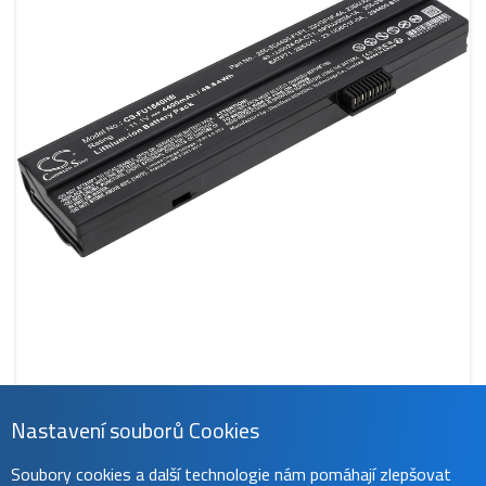
Nastavení souborů Cookies
CS-FU1640HB
Soubory cookies a další technologie nám pomáhají zlepšovat
789 Kč