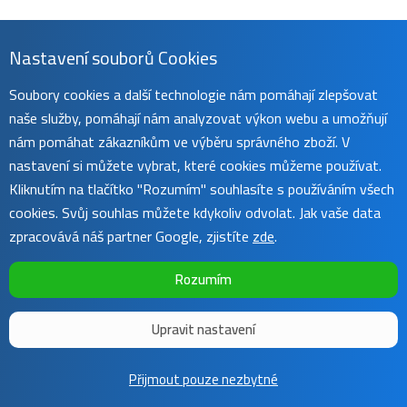
Nastavení souborů Cookies
Soubory cookies a další technologie nám pomáhají zlepšovat
naše služby, pomáhají nám analyzovat výkon webu a umožňují
nám pomáhat zákazníkům ve výběru správného zboží. V
nastavení si můžete vybrat, které cookies můžeme používat.
Kliknutím na tlačítko "Rozumím" souhlasíte s používáním všech
cookies. Svůj souhlas můžete kdykoliv odvolat. Jak vaše data
zpracovává náš partner Google, zjistíte
zde
.
Rozumím
Upravit nastavení
Copyright ©
Sunnysoft
2016 - 2026 | Template by
Colorlib
Přijmout pouze nezbytné