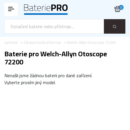
0
á zařízení
Zdravotnické přístroje
Welch-Allyn Otoscope 72200
Baterie pro Welch-Allyn Otoscope
72200
Nenašli jsme žádnou baterii pro dané zařízení.
Vyberte prosím jiný model.