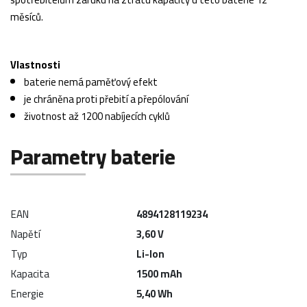
měsíců.
Vlastnosti
baterie nemá paměťový efekt
je chráněna proti přebití a přepólování
životnost až 1200 nabíjecích cyklů
Parametry baterie
EAN
4894128119234
Napětí
3,60 V
Typ
Li-Ion
Kapacita
1500 mAh
Energie
5,40 Wh