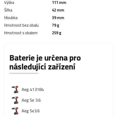
Výška
111 mm
Šířka
42 mm
Hloubka
39 mm
Hmotnost bez obalu
79 g
Hmotnost s obalem
259 g
Baterie je určena pro
následující zařízení
Aeg 413184
Aeg Se 3.6
Aeg Se3.6