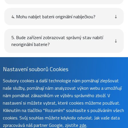
4. Mohu nabíjet baterii originální nabíječkou?
5. Bude zařízení zobrazovat správný stav nabití
neoriginální baterie?
Návod
Nastavení souborů Cookies
Soubory cookies a další technologie nám pomáhají zlepšovat
naše služby, pomáhají nám analyzovat výkon webu a umožňují
Uživatelský manuál naleznete na
této stránce
.
nám pomáhat zákazníkům ve výběru správného zboží. V
nastavení si můžete vybrat, které cookies můžeme používat.
Kliknutím na tlačítko "Rozumím" souhlasíte s používáním všech
cookies. Svůj souhlas můžete kdykoliv odvolat. Jak vaše data
zpracovává náš partner Google, zjistíte
zde
.