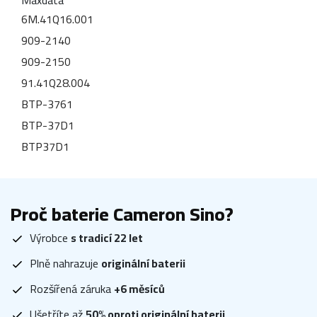
6M.41Q16.001
909-2140
909-2150
91.41Q28.004
BTP-3761
BTP-37D1
BTP37D1
Proč baterie Cameron Sino?
Výrobce
s tradicí 22 let
Plně nahrazuje
originální baterii
Rozšířená záruka
+6 měsíců
Ušetříte až
50% oproti originální baterii