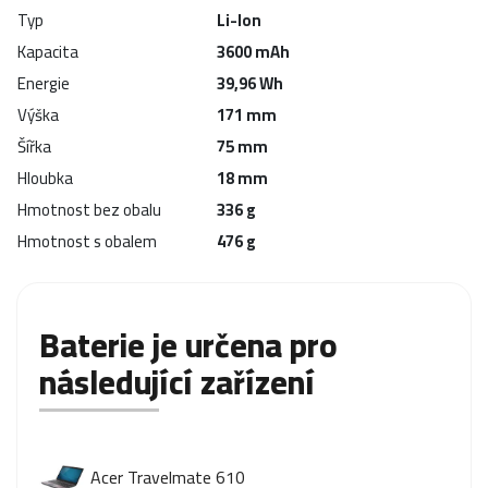
Typ
Li-Ion
Kapacita
3600 mAh
Energie
39,96 Wh
Výška
171 mm
Šířka
75 mm
Hloubka
18 mm
Hmotnost bez obalu
336 g
Hmotnost s obalem
476 g
Baterie je určena pro
následující zařízení
Acer Travelmate 610