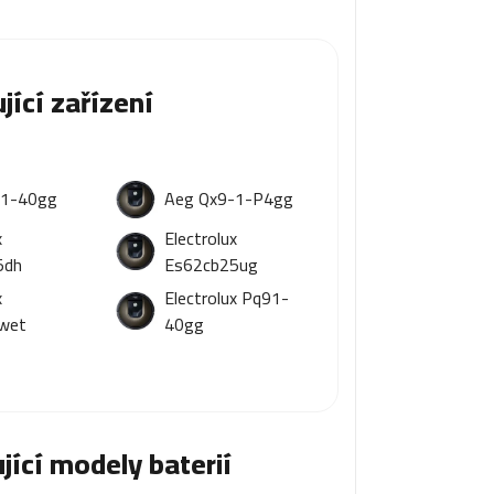
jící zařízení
-1-40gg
Aeg Qx9-1-P4gg
x
Electrolux
5dh
Es62cb25ug
x
Electrolux Pq91-
wet
40gg
jící modely baterií