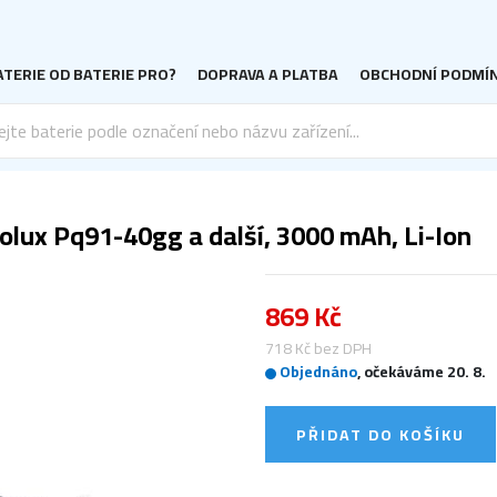
TERIE OD BATERIE PRO?
DOPRAVA A PLATBA
OBCHODNÍ PODMÍ
olux Pq91-40gg a další, 3000 mAh, Li-Ion
869 Kč
718 Kč bez DPH
Objednáno
, očekáváme 20. 8.
PŘIDAT DO KOŠÍKU