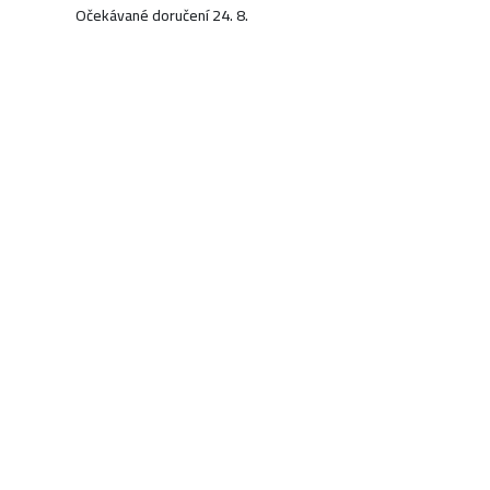
Očekávané doručení 24. 8.
869 Kč
KOUPIT
Objednáno