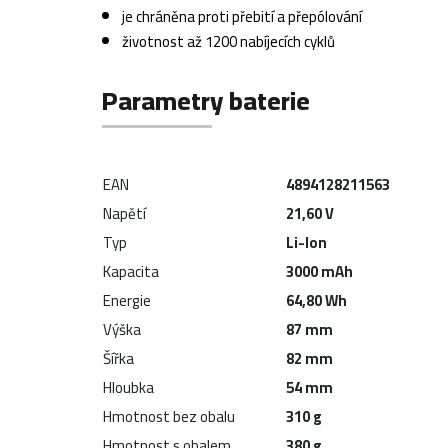
je chráněna proti přebití a přepólování
životnost až 1200 nabíjecích cyklů
Parametry baterie
EAN
4894128211563
Napětí
21,60 V
Typ
Li-Ion
Kapacita
3000 mAh
Energie
64,80 Wh
Výška
87 mm
Šířka
82 mm
Hloubka
54 mm
Hmotnost bez obalu
310 g
Hmotnost s obalem
380 g