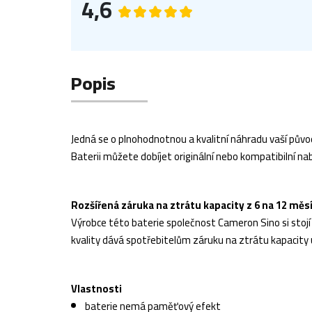
4,6
Popis
Jedná se o plnohodnotnou a kvalitní náhradu vaší původ
Baterii můžete dobíjet originální nebo kompatibilní nab
Rozšířená záruka na ztrátu kapacity z 6 na 12 měs
Výrobce této baterie společnost Cameron Sino si stojí z
kvality dává spotřebitelům záruku na ztrátu kapacity 
Vlastnosti
baterie nemá paměťový efekt