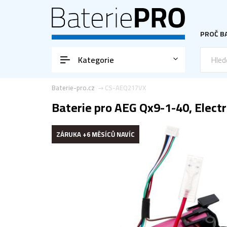
PROČ BA
Kategorie
Baterie-pro.cz
CS-AEQ217VX
Baterie pro AEG Qx9-1-40, Electr
ZÁRUKA +6 MĚSÍCŮ NAVÍC