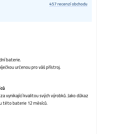
457 recenzí obchodu
ní baterie.
íječkou určenou pro váš přístroj.
íců
a vynikající kvalitou svých výrobků. Jako důkaz
u této baterie 12 měsíců.