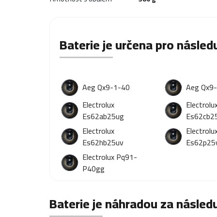
Baterie je určena pro následu
Aeg Qx9-1-40
Aeg Qx9
Electrolux
Electrolu
Es62ab25ug
Es62cb2
Electrolux
Electrolu
Es62hb25uv
Es62p25
Electrolux Pq91-
P40gg
Baterie je náhradou za následu