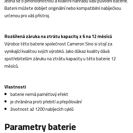
Jedná se o plnohodnotnou a kvalitní náhradu vaší původní baterie.
Baterii můžete dobíjet originální nebo kompatibilní nabíječkou
určenou pro váš přístroj.
Rozšířená záruka na ztrátu kapacity z 6 na 12 měsíců
Výrobce této baterie společnost Cameron Sino si stojí za
vynikající kvalitou svých výrobků. Jako důkaz kvality dává
spotřebitelům záruku na ztrátu kapacity u této baterie 12
měsíců.
Vlastnosti
baterie nemá paměťový efekt
je chráněna proti přebití a přepólování
životnost až 1200 nabíjecích cyklů
Parametry baterie