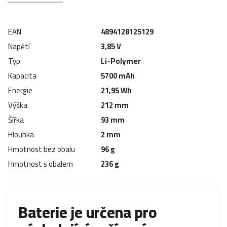
EAN
4894128125129
Napětí
3,85 V
Typ
Li-Polymer
Kapacita
5700 mAh
Energie
21,95 Wh
Výška
212 mm
Šířka
93 mm
Hloubka
2 mm
Hmotnost bez obalu
96 g
Hmotnost s obalem
236 g
Baterie je určena pro