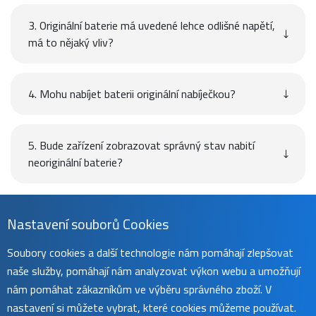
3. Originální baterie má uvedené lehce odlišné napětí,
má to nějaký vliv?
4. Mohu nabíjet baterii originální nabíječkou?
5. Bude zařízení zobrazovat správný stav nabití
neoriginální baterie?
Návod
Nastavení souborů Cookies
Soubory cookies a další technologie nám pomáhají zlepšovat
naše služby, pomáhají nám analyzovat výkon webu a umožňují
Uživatelský manuál naleznete na
této stránce
.
nám pomáhat zákazníkům ve výběru správného zboží. V
nastavení si můžete vybrat, které cookies můžeme používat.