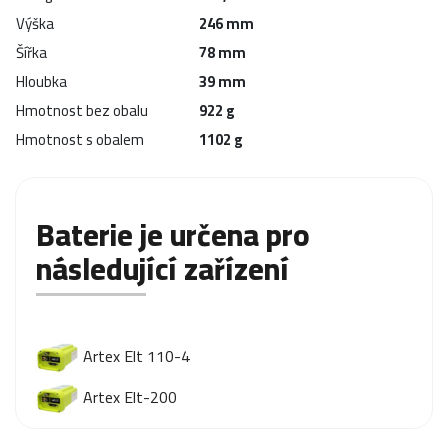
Výška
246 mm
Šířka
78 mm
Hloubka
39 mm
Hmotnost bez obalu
922 g
Hmotnost s obalem
1102 g
Baterie je určena pro
následující zařízení
Artex Elt 110-4
Artex Elt-200