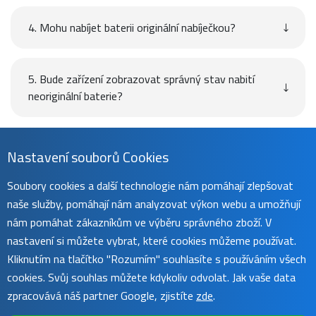
4. Mohu nabíjet baterii originální nabíječkou?
5. Bude zařízení zobrazovat správný stav nabití
neoriginální baterie?
Návod
Nastavení souborů Cookies
Soubory cookies a další technologie nám pomáhají zlepšovat
naše služby, pomáhají nám analyzovat výkon webu a umožňují
Uživatelský manuál naleznete na
této stránce
.
nám pomáhat zákazníkům ve výběru správného zboží. V
nastavení si můžete vybrat, které cookies můžeme používat.
Kliknutím na tlačítko "Rozumím" souhlasíte s používáním všech
cookies. Svůj souhlas můžete kdykoliv odvolat. Jak vaše data
zpracovává náš partner Google, zjistíte
zde
.