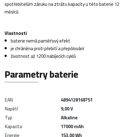
spotřebitelům záruku na ztrátu kapacity u této baterie 12
měsíců.
Vlastnosti
baterie nemá paměťový efekt
je chráněna proti přebití a přepólování
životnost až 1200 nabíjecích cyklů
Parametry baterie
EAN
4894128168751
Napětí
9,00 V
Typ
Alkaline
Kapacita
17000 mAh
Energie
153,00 Wh