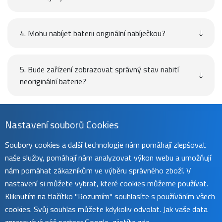
4. Mohu nabíjet baterii originální nabíječkou?
5. Bude zařízení zobrazovat správný stav nabití
neoriginální baterie?
Návod
Nastavení souborů Cookies
Soubory cookies a další technologie nám pomáhají zlepšovat
naše služby, pomáhají nám analyzovat výkon webu a umožňují
Uživatelský manuál naleznete na
této stránce
.
nám pomáhat zákazníkům ve výběru správného zboží. V
nastavení si můžete vybrat, které cookies můžeme používat.
Kliknutím na tlačítko "Rozumím" souhlasíte s používáním všech
cookies. Svůj souhlas můžete kdykoliv odvolat. Jak vaše data