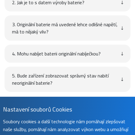
2. Jak je to s datem výroby baterie?
3. Originální baterie má uvedené lehce odlišné napětí,
má to nějaký vliv?
4. Mohu nabíjet baterii originální nabíječkou?
5. Bude zařízení zobrazovat správný stav nabití
neoriginální baterie?
Návod
Nastavení souborů Cookies
Soubory cookies a další technologie nám pomáhají zlepšovat
naše služby, pomáhají nám analyzovat výkon webu a umožňují
Uživatelský manuál naleznete na
této stránce
.