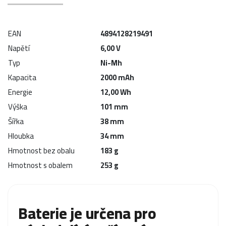
EAN
4894128219491
Napětí
6,00 V
Typ
Ni-Mh
Kapacita
2000 mAh
Energie
12,00 Wh
Výška
101 mm
Šířka
38 mm
Hloubka
34 mm
Hmotnost bez obalu
183 g
Hmotnost s obalem
253 g
Baterie je určena pro