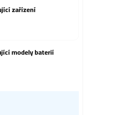
jící zařízení
jící modely baterií