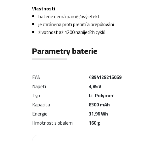
Vlastnosti
baterie nemá paměťový efekt
je chráněna proti přebití a přepólování
životnost až 1200 nabíjecích cyklů
Parametry baterie
EAN
4894128215059
Napětí
3,85 V
Typ
Li-Polymer
Kapacita
8300 mAh
Energie
31,96 Wh
Hmotnost s obalem
160 g