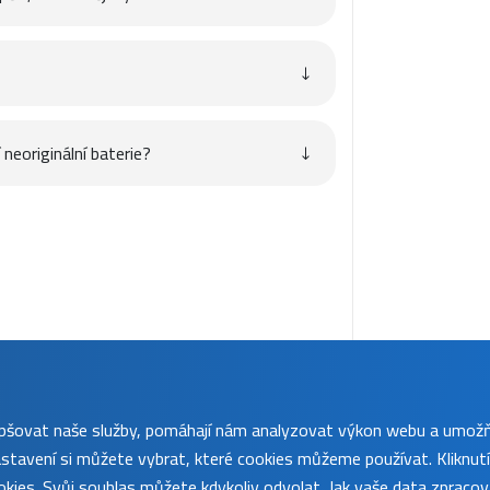
neoriginální baterie?
lepšovat naše služby, pomáhají nám analyzovat výkon webu a umož
tavení si můžete vybrat, které cookies můžeme používat. Kliknut
kies. Svůj souhlas můžete kdykoliv odvolat. Jak vaše data zpraco