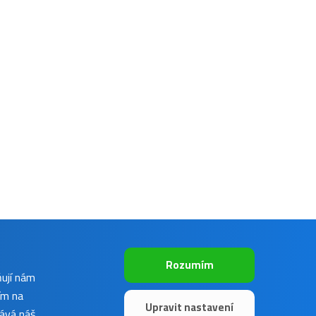
Rozumím
ňují nám
ím na
Upravit nastavení
vává náš