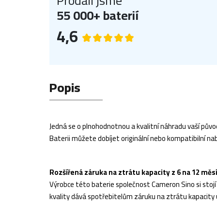
Prodali jsme
55 000+ baterií
4,6
Popis
Jedná se o plnohodnotnou a kvalitní náhradu vaší původ
Baterii můžete dobíjet originální nebo kompatibilní nab
Rozšířená záruka na ztrátu kapacity z 6 na 12 měs
Výrobce této baterie společnost Cameron Sino si stojí z
kvality dává spotřebitelům záruku na ztrátu kapacity 