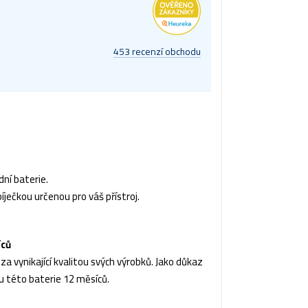
453 recenzí obchodu
ní baterie.
íječkou určenou pro váš přístroj.
íců
a vynikající kvalitou svých výrobků. Jako důkaz
u této baterie 12 měsíců.