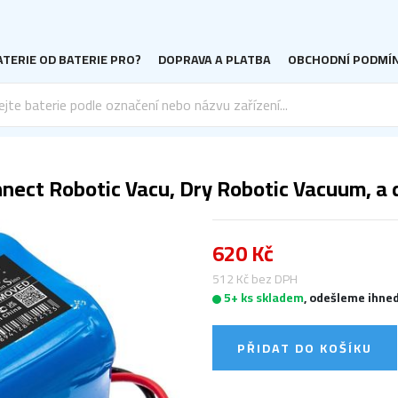
TERIE OD BATERIE PRO?
DOPRAVA A PLATBA
OBCHODNÍ PODMÍ
nnect Robotic Vacu, Dry Robotic Vacuum, a d
620 Kč
512 Kč bez DPH
5+ ks skladem
, odešleme ihne
PŘIDAT DO KOŠÍKU