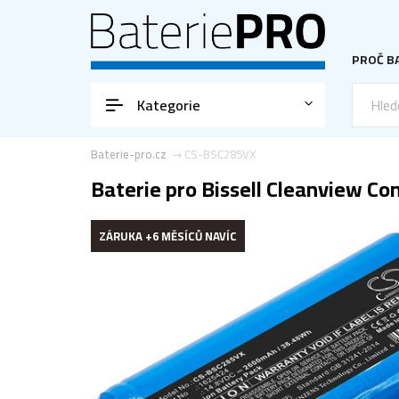
PROČ BA
Kategorie
Baterie-pro.cz
CS-BSC285VX
Baterie pro Bissell Cleanview Co
ZÁRUKA +6 MĚSÍCŮ NAVÍC