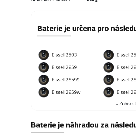
Baterie je určena pro následu
Bissell 2503
Bissell 2
Bissell 2859
Bissell 2
Bissell 28599
Bissell 2
Bissell 2859w
Bissell 2
Zobrazit
Baterie je náhradou za následu