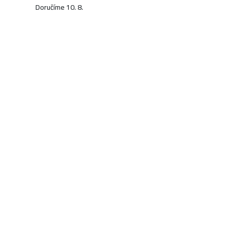
Doručíme 10. 8.
620 Kč
KOUPIT
Skladem