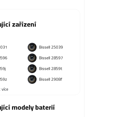
jící zařízení
5031
Bissell 25039
8596
Bissell 28597
859j
Bissell 2859t
859z
Bissell 2908f
 více
jící modely baterií