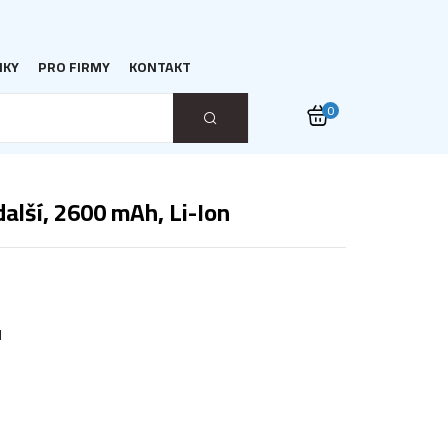
NKY
PRO FIRMY
KONTAKT
0
alší, 2600 mAh, Li-Ion
d