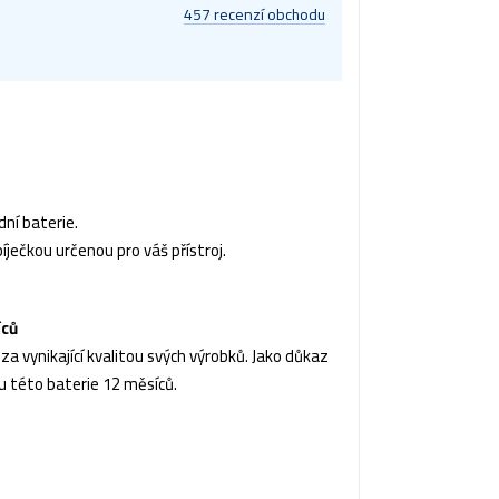
457 recenzí obchodu
ní baterie.
íječkou určenou pro váš přístroj.
íců
a vynikající kvalitou svých výrobků. Jako důkaz
u této baterie 12 měsíců.