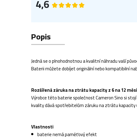
4,6
Popis
Jedná se o plnohodnotnou a kvalitní náhradu vaší původ
Baterii můžete dobíjet originální nebo kompatibilní nab
Rozšířená záruka na ztrátu kapacity z 6 na 12 měs
Výrobce této baterie společnost Cameron Sino si stojí z
kvality dává spotřebitelům záruku na ztrátu kapacity 
Vlastnosti
baterie nemá paměťový efekt