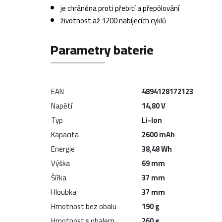
je chráněna proti přebití a přepólování
životnost až 1200 nabíjecích cyklů
Parametry baterie
EAN
4894128172123
Napětí
14,80 V
Typ
Li-Ion
Kapacita
2600 mAh
Energie
38,48 Wh
Výška
69 mm
Šířka
37 mm
Hloubka
37 mm
Hmotnost bez obalu
190 g
Hmotnost s obalem
260 g