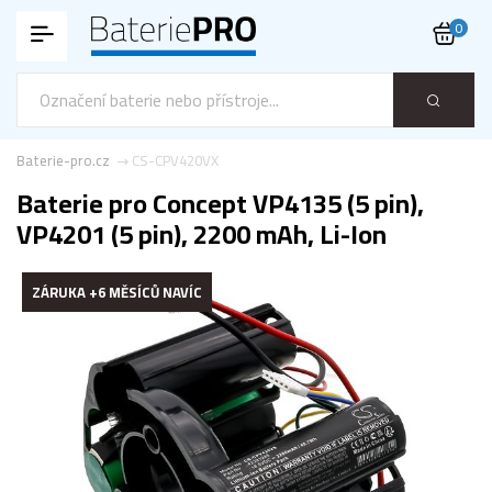
0
Baterie-pro.cz
CS-CPV420VX
Baterie pro Concept VP4135 (5 pin),
VP4201 (5 pin), 2200 mAh, Li-Ion
ZÁRUKA +6 MĚSÍCŮ NAVÍC