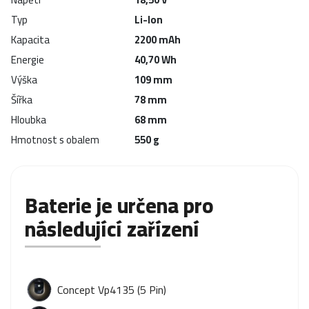
Typ
Li-Ion
Kapacita
2200 mAh
Energie
40,70 Wh
Výška
109 mm
Šířka
78 mm
Hloubka
68 mm
Hmotnost s obalem
550 g
Baterie je určena pro
následující zařízení
Concept Vp4135 (5 Pin)