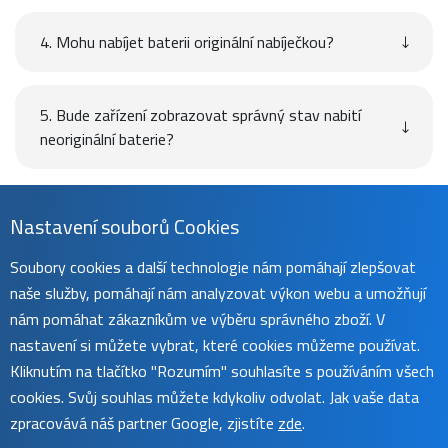
4. Mohu nabíjet baterii originální nabíječkou?
5. Bude zařízení zobrazovat správný stav nabití
neoriginální baterie?
Návod
Nastavení souborů Cookies
Soubory cookies a další technologie nám pomáhají zlepšovat
naše služby, pomáhají nám analyzovat výkon webu a umožňují
Uživatelský manuál naleznete na
této stránce
.
nám pomáhat zákazníkům ve výběru správného zboží. V
nastavení si můžete vybrat, které cookies můžeme používat.
Kliknutím na tlačítko "Rozumím" souhlasíte s používáním všech
cookies. Svůj souhlas můžete kdykoliv odvolat. Jak vaše data
zpracovává náš partner Google, zjistíte
zde
.