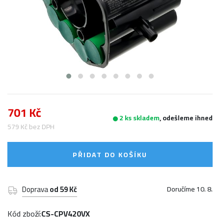
701 Kč
2 ks skladem
, odešleme ihned
579 Kč bez DPH
PŘIDAT DO KOŠÍKU
Doprava
od 59 Kč
Doručíme 10. 8.
Kód zboží:
CS-CPV420VX