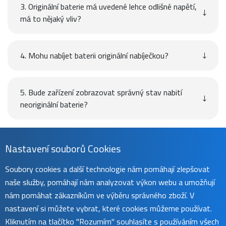
3. Originální baterie má uvedené lehce odlišné napětí,
má to nějaký vliv?
4. Mohu nabíjet baterii originální nabíječkou?
5. Bude zařízení zobrazovat správný stav nabití
neoriginální baterie?
Návod
Nastavení souborů Cookies
Soubory cookies a další technologie nám pomáhají zlepšovat
naše služby, pomáhají nám analyzovat výkon webu a umožňují
Uživatelský manuál naleznete na
této stránce
.
nám pomáhat zákazníkům ve výběru správného zboží. V
nastavení si můžete vybrat, které cookies můžeme používat.
Kliknutím na tlačítko "Rozumím" souhlasíte s používáním všech