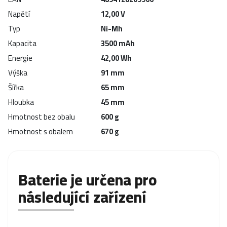
Napětí
12,00 V
Typ
Ni-Mh
Kapacita
3500 mAh
Energie
42,00 Wh
Výška
91 mm
Šířka
65 mm
Hloubka
45 mm
Hmotnost bez obalu
600 g
Hmotnost s obalem
670 g
Baterie je určena pro
následující zařízení