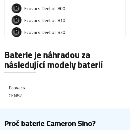
Ecovacs Deebot 800
Ecovacs Deebot 810
Ecovacs Deebot 830
Baterie je náhradou za
následující modely baterií
Ecovacs
CEN82
Proč baterie Cameron Sino?