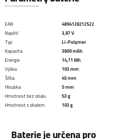
EAN
4894128212522
Napětí
3,87 V
Typ
Li-Polymer
Kapacita
3800 mAh
Energie
14,71 Wh
Výška
103 mm
Šířka
45 mm
Hloubka
5 mm
Hmotnost bez obalu
53 g
Hmotnost s obalem
103 g
Baterie je určena pro