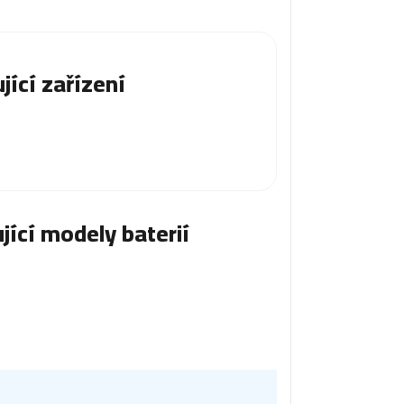
jící zařízení
jící modely baterií