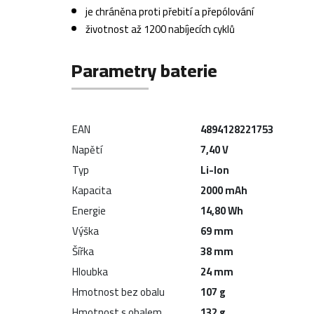
je chráněna proti přebití a přepólování
životnost až 1200 nabíjecích cyklů
Parametry baterie
EAN
4894128221753
Napětí
7,40 V
Typ
Li-Ion
Kapacita
2000 mAh
Energie
14,80 Wh
Výška
69 mm
Šířka
38 mm
Hloubka
24 mm
Hmotnost bez obalu
107 g
Hmotnost s obalem
132 g