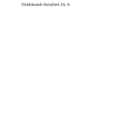
Očekávané doručení 24. 9.
559 Kč
KOUPIT
Na objednávku