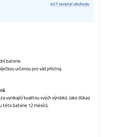
457 recenzí obchodu
ní baterie.
íječkou určenou pro váš přístroj.
íců
a vynikající kvalitou svých výrobků. Jako důkaz
u této baterie 12 měsíců.