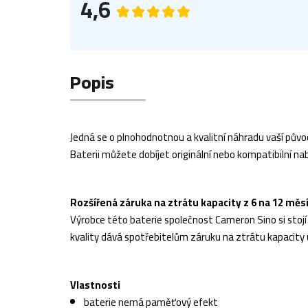
4,6
Popis
Jedná se o plnohodnotnou a kvalitní náhradu vaší původ
Baterii můžete dobíjet originální nebo kompatibilní nab
Rozšířená záruka na ztrátu kapacity z 6 na 12 měs
Výrobce této baterie společnost Cameron Sino si stojí z
kvality dává spotřebitelům záruku na ztrátu kapacity 
Vlastnosti
baterie nemá paměťový efekt