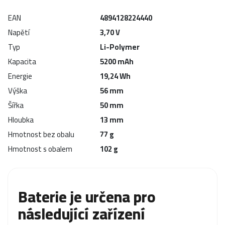
EAN
4894128224440
Napětí
3,70 V
Typ
Li-Polymer
Kapacita
5200 mAh
Energie
19,24 Wh
Výška
56 mm
Šířka
50 mm
Hloubka
13 mm
Hmotnost bez obalu
77 g
Hmotnost s obalem
102 g
Baterie je určena pro
následující zařízení