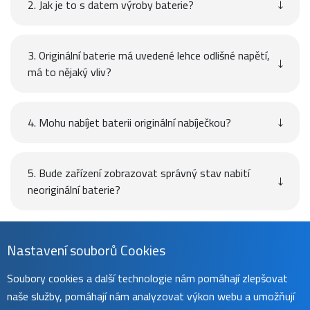
2. Jak je to s datem výroby baterie?
3. Originální baterie má uvedené lehce odlišné napětí,
má to nějaký vliv?
4. Mohu nabíjet baterii originální nabíječkou?
5. Bude zařízení zobrazovat správný stav nabití
neoriginální baterie?
Návod
Nastavení souborů Cookies
Soubory cookies a další technologie nám pomáhají zlepšovat
naše služby, pomáhají nám analyzovat výkon webu a umožňují
Uživatelský manuál naleznete na
této stránce
.