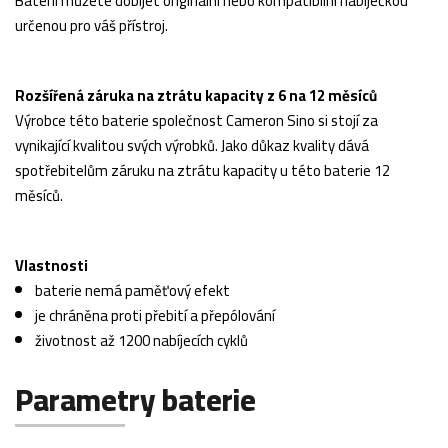
Baterii můžete dobíjet originální nebo kompatibilní nabíječkou
určenou pro váš přístroj.
Rozšířená záruka na ztrátu kapacity z 6 na 12 měsíců
Výrobce této baterie společnost Cameron Sino si stojí za
vynikající kvalitou svých výrobků. Jako důkaz kvality dává
spotřebitelům záruku na ztrátu kapacity u této baterie 12
měsíců.
Vlastnosti
baterie nemá paměťový efekt
je chráněna proti přebití a přepólování
životnost až 1200 nabíjecích cyklů
Parametry baterie