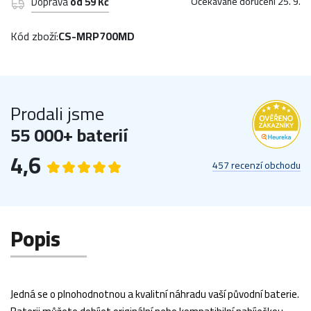
Doprava
od 59 Kč
Očekávané doručení 25. 9.
Kód zboží:
CS-MRP700MD
Prodali jsme
55 000+ baterií
4,6
457 recenzí obchodu
Popis
Jedná se o plnohodnotnou a kvalitní náhradu vaší původní baterie.