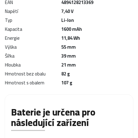
EAN
4894128213369
Napětí
7,40 V
Typ
Li-Ion
Kapacita
1600 mAh
Energie
11,84 Wh
Výška
55 mm
Šířka
39 mm
Hloubka
21 mm
Hmotnost bez obalu
82 g
Hmotnost s obalem
107 g
Baterie je určena pro
následující zařízení