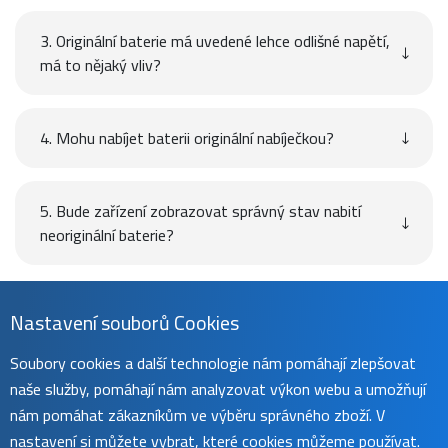
3. Originální baterie má uvedené lehce odlišné napětí,
má to nějaký vliv?
4. Mohu nabíjet baterii originální nabíječkou?
5. Bude zařízení zobrazovat správný stav nabití
neoriginální baterie?
Návod
Nastavení souborů Cookies
Soubory cookies a další technologie nám pomáhají zlepšovat
naše služby, pomáhají nám analyzovat výkon webu a umožňují
Uživatelský manuál naleznete na
této stránce
.
nám pomáhat zákazníkům ve výběru správného zboží. V
nastavení si můžete vybrat, které cookies můžeme používat.