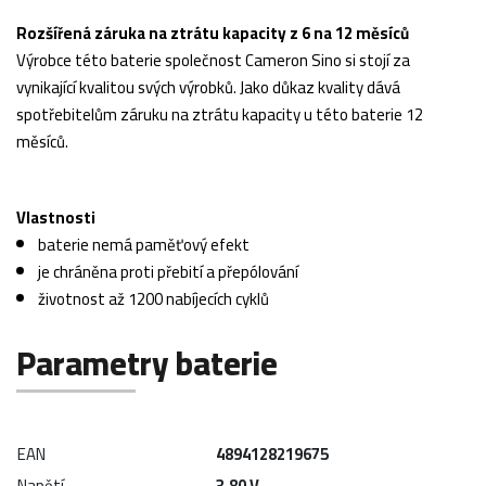
Rozšířená záruka na ztrátu kapacity z 6 na 12 měsíců
Výrobce této baterie společnost Cameron Sino si stojí za
vynikající kvalitou svých výrobků. Jako důkaz kvality dává
spotřebitelům záruku na ztrátu kapacity u této baterie 12
měsíců.
Vlastnosti
baterie nemá paměťový efekt
je chráněna proti přebití a přepólování
životnost až 1200 nabíjecích cyklů
Parametry baterie
EAN
4894128219675
Napětí
3,80 V