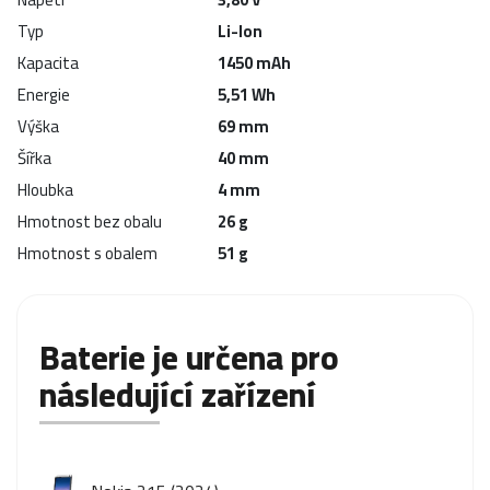
Typ
Li-Ion
Kapacita
1450 mAh
Energie
5,51 Wh
Výška
69 mm
Šířka
40 mm
Hloubka
4 mm
Hmotnost bez obalu
26 g
Hmotnost s obalem
51 g
Baterie je určena pro
následující zařízení