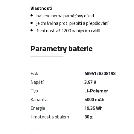
Vlastnosti
baterie nemá paměťový efekt
je chráněna proti přebití a přepólování
životnost až 1200 nabíjecích cyklů
Parametry baterie
EAN
4894128208198
Napětí
3,87 V
Typ
Li-Polymer
Kapacita
5000 mAh
Energie
19,35 Wh
Hmotnost s obalem
80 g