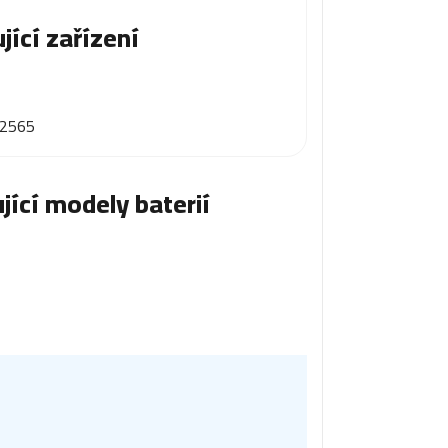
jící zařízení
h2565
jící modely baterií