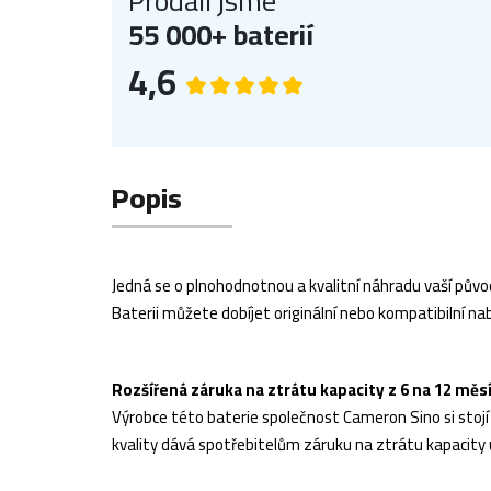
Prodali jsme
55 000+ baterií
4,6
Popis
Jedná se o plnohodnotnou a kvalitní náhradu vaší původ
Baterii můžete dobíjet originální nebo kompatibilní nab
Rozšířená záruka na ztrátu kapacity z 6 na 12 měs
Výrobce této baterie společnost Cameron Sino si stojí z
kvality dává spotřebitelům záruku na ztrátu kapacity 