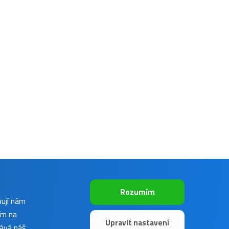
Rozumím
ňují nám
ím na
Upravit nastavení
vává náš