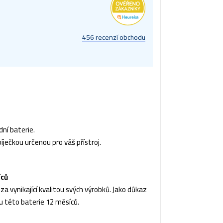
456 recenzí obchodu
ní baterie.
íječkou určenou pro váš přístroj.
íců
a vynikající kvalitou svých výrobků. Jako důkaz
u této baterie 12 měsíců.