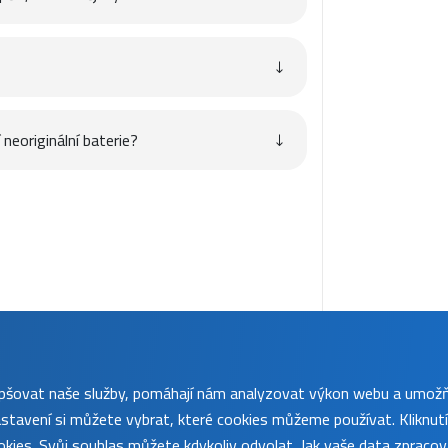
neoriginální baterie?
lepšovat naše služby, pomáhají nám analyzovat výkon webu a umož
tavení si můžete vybrat, které cookies můžeme používat. Kliknut
kies. Svůj souhlas můžete kdykoliv odvolat. Jak vaše data zpraco