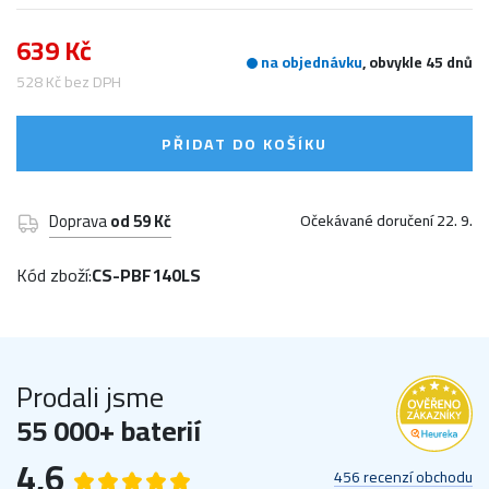
639 Kč
na objednávku
, obvykle 45 dnů
528 Kč bez DPH
PŘIDAT DO KOŠÍKU
Doprava
od 59 Kč
Očekávané doručení 22. 9.
Kód zboží:
CS-PBF140LS
Prodali jsme
55 000+ baterií
4,6
456 recenzí obchodu