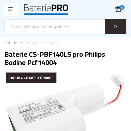
0
Baterie-pro.cz
CS-PBF140LS
Baterie CS-PBF140LS pro Philips
Bodine Pcf14004
ZÁRUKA +6 MĚSÍCŮ NAVÍC