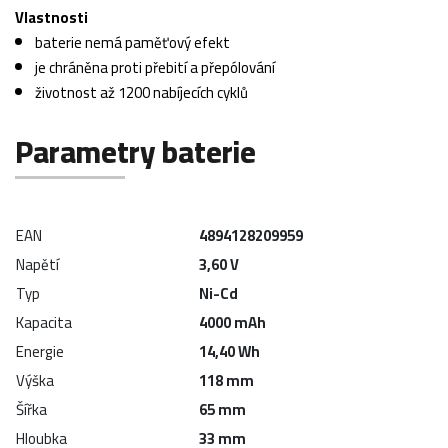
Vlastnosti
baterie nemá paměťový efekt
je chráněna proti přebití a přepólování
životnost až 1200 nabíjecích cyklů
Parametry baterie
EAN
4894128209959
Napětí
3,60 V
Typ
Ni-Cd
Kapacita
4000 mAh
Energie
14,40 Wh
Výška
118 mm
Šířka
65 mm
Hloubka
33 mm