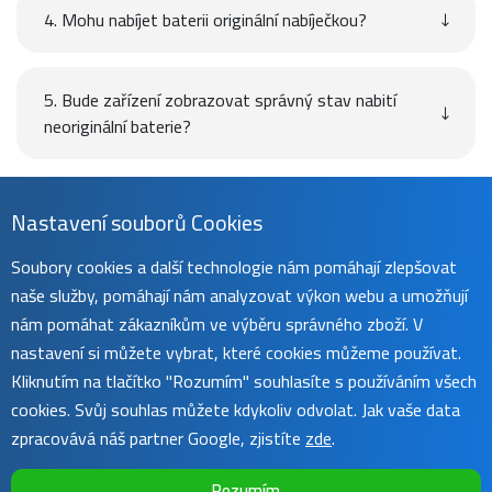
4. Mohu nabíjet baterii originální nabíječkou?
5. Bude zařízení zobrazovat správný stav nabití
neoriginální baterie?
Návod
Nastavení souborů Cookies
Soubory cookies a další technologie nám pomáhají zlepšovat
naše služby, pomáhají nám analyzovat výkon webu a umožňují
Uživatelský manuál naleznete na
této stránce
.
nám pomáhat zákazníkům ve výběru správného zboží. V
nastavení si můžete vybrat, které cookies můžeme používat.
Kliknutím na tlačítko "Rozumím" souhlasíte s používáním všech
cookies. Svůj souhlas můžete kdykoliv odvolat. Jak vaše data
zpracovává náš partner Google, zjistíte
zde
.
Rozumím