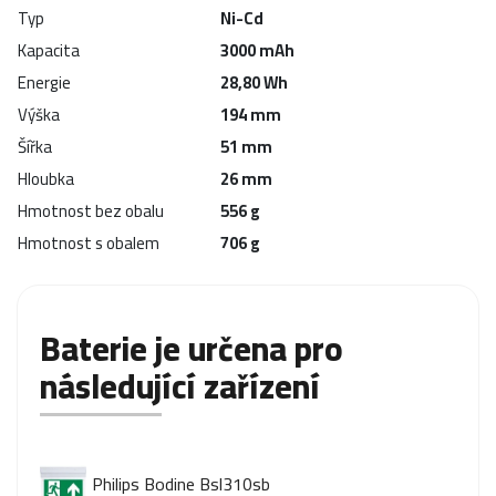
Typ
Ni-Cd
Kapacita
3000 mAh
Energie
28,80 Wh
Výška
194 mm
Šířka
51 mm
Hloubka
26 mm
Hmotnost bez obalu
556 g
Hmotnost s obalem
706 g
Baterie je určena pro
následující zařízení
Philips Bodine Bsl310sb