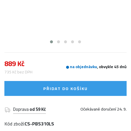
889 Kč
na objednávku
, obvykle 45 dnů
735 Kč bez DPH
PŘIDAT DO KOŠÍKU
Doprava
od 59 Kč
Očekávané doručení 24. 9.
Kód zboží:
CS-PBS310LS