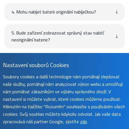
4. Mohu nabíjet baterii originální nabíječkou?
5. Bude zařízení zobrazovat správný stav nabití
neoriginální baterie?
Návod
Nastavení souborů Cookies
Soubory cookies a další technologie nám pomáhají zlepšovat
naše služby, pomáhají nám analyzovat výkon webu a umožňují
Uživatelský manuál naleznete na
této stránce
.
nám pomáhat zákazníkům ve výběru správného zboží. V
nastavení si můžete vybrat, které cookies můžeme používat.
Kliknutím na tlačítko "Rozumím" souhlasíte s používáním všech
cookies. Svůj souhlas můžete kdykoliv odvolat. Jak vaše data
zpracovává náš partner Google, zjistíte
zde
.