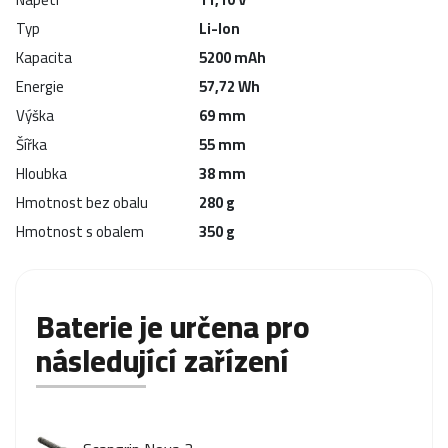
Typ
Li-Ion
Kapacita
5200 mAh
Energie
57,72 Wh
Výška
69 mm
Šířka
55 mm
Hloubka
38 mm
Hmotnost bez obalu
280 g
Hmotnost s obalem
350 g
Baterie je určena pro
následující zařízení