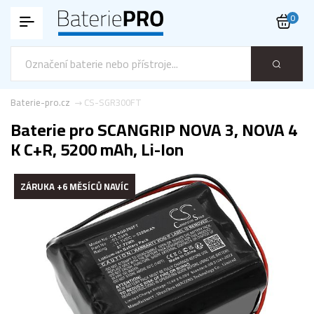
0
Baterie-pro.cz
CS-SGR300FT
Baterie pro SCANGRIP NOVA 3, NOVA 4
K C+R, 5200 mAh, Li-Ion
ZÁRUKA +6 MĚSÍCŮ NAVÍC