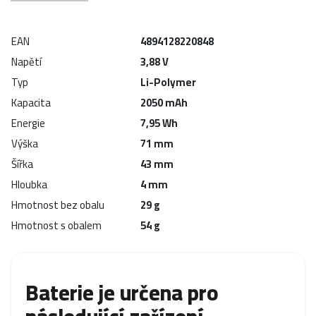
EAN
4894128220848
Napětí
3,88 V
Typ
Li-Polymer
Kapacita
2050 mAh
Energie
7,95 Wh
Výška
71 mm
Šířka
43 mm
Hloubka
4 mm
Hmotnost bez obalu
29 g
Hmotnost s obalem
54 g
Baterie je určena pro