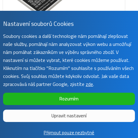
Nastavení souborů Cookies
Soubory cookies a další technologie nám pomáhají zlepšovat
naše služby, pomáhají nám analyzovat výkon webu a umožňují
nám pomáhat zákazníkům ve výběru správného zboží. V
nastavení si můžete vybrat, které cookies můžeme používat.
CS-SMF917SL
Kliknutím na tlačítko "Rozumím" souhlasíte s používáním všech
389 Kč
cookies. Svůj souhlas můžete kdykoliv odvolat. Jak vaše data
obvykle do 45 dnů
zpracovává náš partner Google, zjistíte
zde
.
Rozumím
Upravit nastavení
Copyright ©
Sunnysoft
2016 - 2026 | Template by
Colorlib
Přijmout pouze nezbytné