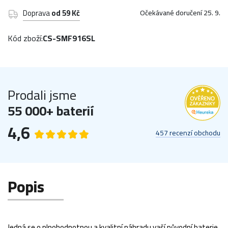
Doprava
od 59 Kč
Očekávané doručení 25. 9.
Kód zboží:
CS-SMF916SL
Prodali jsme
55 000+ baterií
4,6
457 recenzí obchodu
Popis
Jedná se o plnohodnotnou a kvalitní náhradu vaší původní baterie.