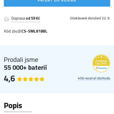
PŘIDAT DO KOŠÍKU
Doprava
od 59 Kč
Očekávané doručení 22. 9.
Kód zboží:
CS-SML818BL
Prodali jsme
55 000+ baterií
4,6
456 recenzí obchodu
Popis