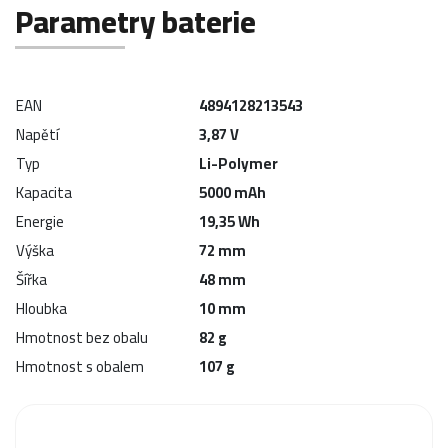
Parametry baterie
EAN
4894128213543
Napětí
3,87 V
Typ
Li-Polymer
Kapacita
5000 mAh
Energie
19,35 Wh
Výška
72 mm
Šířka
48 mm
Hloubka
10 mm
Hmotnost bez obalu
82 g
Hmotnost s obalem
107 g