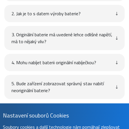
2. Jak je to s datem výroby baterie?
3. Originální baterie má uvedené lehce odlišné napětí,
má to nějaký vliv?
4. Mohu nabíjet baterii originální nabíječkou?
5. Bude zařízení zobrazovat správný stav nabití
neoriginální baterie?
Návod
Nastavení souborů Cookies
Soubory cookies a další technologie nám pomáhají zlepšovat