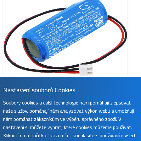
Nastavení souborů Cookies
Soubory cookies a další technologie nám pomáhají zlepšovat
naše služby, pomáhají nám analyzovat výkon webu a umožňují
nám pomáhat zákazníkům ve výběru správného zboží. V
nastavení si můžete vybrat, které cookies můžeme používat.
CS-RMP100MD
Kliknutím na tlačítko "Rozumím" souhlasíte s používáním všech
389 Kč