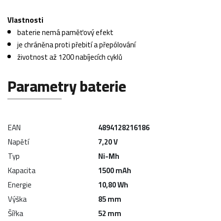
Vlastnosti
baterie nemá paměťový efekt
je chráněna proti přebití a přepólování
životnost až 1200 nabíjecích cyklů
Parametry baterie
EAN
4894128216186
Napětí
7,20 V
Typ
Ni-Mh
Kapacita
1500 mAh
Energie
10,80 Wh
Výška
85 mm
Šířka
52 mm