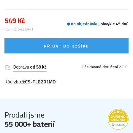
549 Kč
na objednávku
, obvykle 45 dnů
454 Kč bez DPH
PŘIDAT DO KOŠÍKU
Doprava
od 59 Kč
Očekávané doručení 23. 9.
Kód zboží:
CS-TLB201MD
Prodali jsme
55 000+ baterií