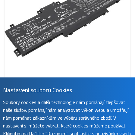
CS-HPL140NB
Nastavení souborů Cookies
Baterie pro HP řady 14 a 15, 3450 mAh, Li-Ion
Soubory cookies a další technologie nám pomáhají zlepšovat
920 Kč
naše služby, pomáhají nám analyzovat výkon webu a umožňují
2 ks skladem
koupit
nám pomáhat zákazníkům ve výběru správného zboží. V
nastavení si můžete vybrat, které cookies můžeme používat.
Kliknutím na tlačítko "Rozumím" souhlasíte s používáním všech